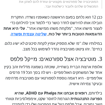
המוטיבציה של ספורטאים מקצועיים עוזרת להם לארגן את
המכשולים שלהם ולעבור כישלונות עבר.
כבן 12 הוא נלחם בפעם הראשונה כשאופניו נשדדו. התקרית
הובילה אותו להירשם לחדר כושר כדי ללמוד איך להילחם כדי
לעצור מישהו אחר, "מלקחת משהו ממישהו אחר".
עלי היא אחת
הדוגמאות הטובות ביותר של כוח,
שליטה עצמית ופשרה
.
במילותיו שלו:
"מי שלא מספיק אמיץ לקחת סיכונים לא ישיג כלום
בחיים".
זהו ציטוט מוטיבציה נהדר לשימוש בכל מצב.
3. מוטיבציה אצל ספורטאים: מייקל פלפס
אלופת ארצות הברית בשחייה, שזכתה בשמונה מדליות זהב בקיץ
אחד של המשחקים האולימפיים - ויש לה בסך הכל 19 פרסים
אולימפיים - היא דוגמה נוספת לספורטאי עם מוטיבציה מדהימה
ובעיקר צמיחה אישית.
בילדותם,
רופאים אבחנו את Phelps עם ADHD, שהיא
הפרעה התנהגותית
הגורמת לחוסר שקט, אימפולסיביות וטווחי
קשב נמוכים. אבל פלפס ניצל את ההפרעה שלו כדי להתרכז