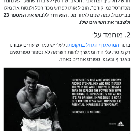
חדש לחלוטין: רצח אביו. הכאב, שהוסיף לעובדה שהוא, "לא נהנה
מכדורסל כמו קודם", הוביל אותו לפרוש מכדורסל ולנסות את מזלו
בבייסבול. כמה שנים לאחר מכן,
הוא חזר ללבוש את המספר 23
ולשבור את השיאים שלו
.
2. מוחמד עלי
בתור
המתאגרף הגדול בתקופתו
, לעלי יש כמה שיעורים עבורנו
רק מוסר. עלי היה וממשיך להוות השראה לאינספור ספורטאים
באגרוף ובענפי ספורט אחרים כאחד.