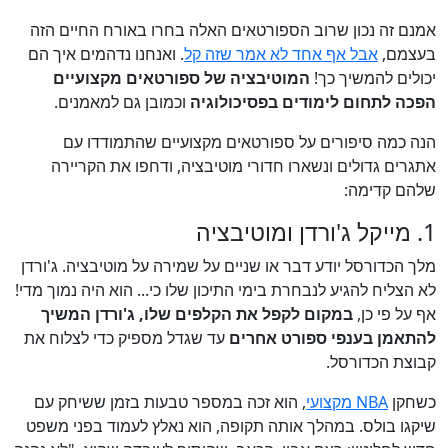
אמנם זה נכון שרוב הספורטאים האלה בחרו באורח החיים הזה
בעצמם,
אבל אף אחד לא אמר שזה קל
. ואנחנו נדהמים איך הם
יכולים להמשיך כך!
המוטיבציה של ספורטאים מקצועיים
הפכה לתחום לימודים בפסיכולוגיה
וכמובן גם למאמנים.
הנה כמה סיפורים על ספורטאים מקצועיים שהתמודדו עם
אתגרים גדולים ונשארו חדורי מוטיבציה, ודחפו את הקריירה
שלהם קדימה:
1. מייקל ג'ורדן ומוטיבציה
מלך הכדורסל יודע דבר או שניים על שמירה על מוטיבציה. ג'ורדן
לא הצליח להגיע לנבחרת בימי התיכון שלו כי... הוא היה נמוך מדי!
אף על פי כן,
במקום לקפל את הקלפים שלו, ג'ורדן המשיך
להתאמן בענפי ספורט אחרים
עד שגדל מספיק כדי לצלוח את
קבוצת הכדורסל.
כשחקן
NBA מקצועי
, הוא זכה במספר טבעות בזמן ששיחק עם
שיקגו בולס. במהלך אותה תקופה, הוא נאלץ לעמוד בפני משפט