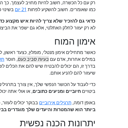
רק עם כל הכשרה, חשוב להיות מחויב לעצמך. כך הס
כמו שאומרים. חשוב להשקיע לפחות
21 יום
בשינוי כ
כדאי גם להזכיר שלא צריך להיות איש מקצוע כד
לא רק יעזור לחלק האתלטי, אלא גם ישפר את הביצו
אימון המוח
כאשר מתחילים אימון מנטלי, מומלץ, כצעד ראשון, 
במילים אחרות, אדם עם
בעיות סביב כעס
, חוסר
תק
בדרך זו, הם יכולים להבטיח שיש להם את הכלים ל
שיעזור להם להניע אותם.
כדי לעבוד על הכושר הנפשי שלך, אין צורך בתרגילי
ביטויים
חיוביים ומניעים כתובים
, או אולי אתה יכו
באופן דומה,
תרגילים אירוביים
בבוקר יכולים לעזור, 
ביותר הוא שהמטרות והיעדים שלך מוגדרים בבי
יתרונות הכנה נפשית