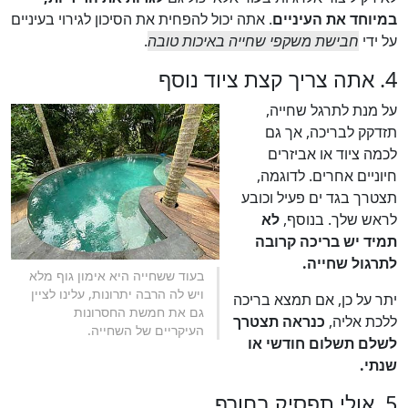
במיוחד את העיניים
. אתה יכול להפחית את הסיכון לגירוי בעיניים
על ידי
חבישת משקפי שחייה באיכות טובה
.
4. אתה צריך קצת ציוד נוסף
על מנת לתרגל שחייה,
תזדקק לבריכה, אך גם
לכמה ציוד או אביזרים
חיוניים אחרים. לדוגמה,
תצטרך בגד ים פעיל וכובע
לראש שלך. בנוסף,
לא
תמיד יש בריכה קרובה
לתרגול שחייה.
בעוד ששחייה היא אימון גוף מלא
ויש לה הרבה יתרונות, עלינו לציין
יתר על כן, אם תמצא בריכה
גם את חמשת החסרונות
ללכת אליה,
כנראה תצטרך
העיקריים של השחייה.
לשלם תשלום חודשי או
שנתי.
5. אולי תפסיק בחורף