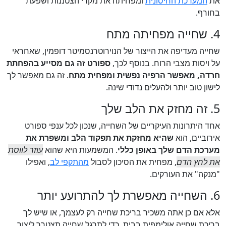
את
המערכת החיסונית
ומפחיתה את מקרי הצטננות ושפעת
בחורף.
4. שחייה מפחיתה מתח
שחייה מעדיפה את הייצור של הנוירוטרנסמיטר דופמין, שאחראי
על ויסות מצבי הרוח. בנוסף לכך,
ספורט זה גם מסייע בהפחתת
חרדה, מאפשר הרפיה נפשית ומפחית מתח
. זה גם מאפשר לך
לישון טוב יותר ולהעלים נדודי שינה.
5. זה מחזק את הלב שלך
אחד היתרונות העיקריים של השחייה, שנכון לכל ענפי ספורט
אירוביים, הוא
שהיא מחזקת את תפקוד הלב ומשפרת את
מערכת הדם שלך באופן כללי
. המשמעות היא שהוא
עוזר לווסת
את לחץ הדם
, מפחית את הסיכון לסבול
מהתקפי לב
, ואפילו
"מנקה" את העורקים.
6. השחייה מאפשרת לך להתרועע יותר
אלא אם כן אתה משכיר בריכת שחייה רק לעצמך, או שיש לך
בריכת שחייה אולימפית בבית, כדי לתרגל שחייה תצטרך ליצור