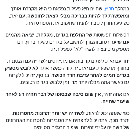
במהלך
הקיץ
, שחייה היא פעילות נפלאה כי
היא מקררת אותך
ומאפשרת לך להיות בבריכה מבלי לצאת לחופשה
. עם זאת,
כשיגיע החורף, סביר להניח שתעזוב את הספורט הזה.
הפעולות הפשוטות של
החלפת בגדים, מקלחת, יציאה מהמים
עם שיער רטוב
והצורך לחשוב על בגד ים כשקר בחוץ, הם
מספיק מוטיבציה להגיד "לא" לפעילות זו.
יחד עם זאת, לעתים קרובות אנו מתייחסים לשחייה עם הצטננות
בחורף או שפעת. עם זאת, זה קורה כאשר אתה
לא לובש מספיק
בגדים חמים לאחר עזיבת חדר הכושר
. בנוסף, זה יכול לקרות
גם כאשר אתה מבלה יותר מדי זמן ללבוש בגדים רטובים.
אם אתה זהיר,
אין שום סיבה שבסופו של דבר תהיה רע לאחר
שיעור שחייה
.
כפי שאתה יכול לראות,
לשחייה יש יותר יתרונות מחסרונות
.
יתרה מכך, אתה יכול להפחית את הסבירות לחסרונות האחרונים
של השחייה על ידי זהירות ושיפור הרגלים מסוימים.