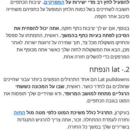
להפעיל לחץ רב מדי ישירות על
המפרקים
.
יציבות הכתפיים
חשובה לשחיינים בשל כמות הלחץ המופעל על כתפיהם משחייה
סיבוב אחר הקפה.
בנוסף, אם יש לך יציבות כתף חזקה,
אתה יכול להפחית את
הסיכון לפתח בעיות כתף בהמשך.
ראשית, התמתחו על ספסל
והחזיקו משקולת מכל צד, תוך שמירה על זרועות ישרות. לאחר
מכן, הבא את המשקולות לחזה שלך כאשר אתה מכופף את
המרפקים כדי להשלים חזרה אחת.
2.- lat הנפתח
Lat pulldowns הם אחד התרגילים הנפוצים ביותר עבור שחיינים
שהולכים גם לחדר כושר. ראשית,
שבו על המכונה כששתי
הרגליים מתחת למושב המרופד.
ודא שהידיים שלך תופסות את
המוט בגובה הכתפיים.
בעיקרון,
התרגיל כולל משיכת המוט כלפי מטה מול
החזה
וחזרה לעמדת ההתחלה. זכור, אתה צריך להרגיש התנגדות
בשרירים שלך במשך כל החזרה.