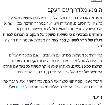
הימנע מלדרוך עם העקב
שפר את טכניקת הריצה שלך על ידי הימנעות מנשיאת משקל
כלשהו על העקבים. הרגל זה אינו יעיל במהלך הריצה, מכיוון שהוא
יוצר השפעה טראומטית והוא יכול ליצור פציעות. במובן זה,
מומחים מסבירים כי נשיאת משקל על העקבים תגרום לכפות
רגליו של הרץ לשקוע, בכל צעד.
זה מפחית את מהירות הריצה
שלך.
כדי להימנע מנקיטת צעדים עם העקבים, ישנם מספר תרגילים
שיכולים לעזור לתקן במידה ניכרת בעיה זו.
מקיצור הצעדים
לריצה ללא נעליים
; האחרון יאלץ אותך לעשות כל צעד עם החלק
האמצעי של כף הרגל שלך. על ידי כך, תבחין בהבדל מיד.
תרגיל מעניין נוסף הוא לקצר את הצעד. כדי להשיג זאת, הגבר את
תדירות הצעד שלך, על ידי הפעלת תמיכה מתחת
לירכיים
שלך.
ריכוז
למרות שזה אולי נראה מובן מאליו, לרוב קשה לרצים למצוא את