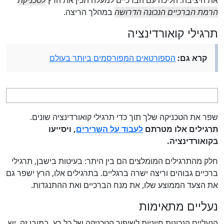
את היציבה. הליכה עם הברכיים למעלה תכין את הרץ
לטכניקת
הרמת הברכיים הנכונה הדרושה
במהלך הריצה.
תרגילי קואורדינציה
קרא גם:
הספורטאים המפורסמים ביותר בעולם
שפר את הטכניקה שלך תוך כדי תרגילי קואורדינציה שונים.
תרגילים אלו מטרתם
לעבוד על השרירים
, ויסייעו
בקואורדינציה.
חלק מהתרגילים המומלצים הם בין היתר: בעיטות בישבן, תרגילי
ברכיים גבוהים וריצה ישרה ברגליים. בתרגילים אלו, הרץ ישפר גם
את הצעד הממוצע שלו, את מנח הברכיים ואת ההתנגדות.
נעליים מתאימות
הנעליים הנכונות חיוניות לשיפור הטכניקה של כל רץ. במובן זה, יש