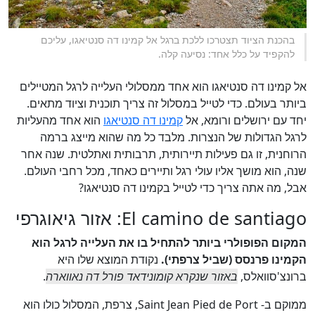
בהכנת הציוד תצטרכו ללכת ברגל אל קמינו דה סנטיאגו, עליכם
להקפיד על כלל אחד: נסיעה קלה.
אל קמינו דה סנטיאגו הוא אחד ממסלולי העלייה לרגל המטיילים
ביותר בעולם. כדי לטייל במסלול זה צריך תוכנית וציוד מתאים.
יחד עם ירושלים ורומא, אל
קמינו דה סנטיאגו
הוא אחד מהעליות
לרגל הגדולות של הנצרות. מלבד כל מה שהוא מייצג ברמה
הרוחנית, זו גם פעילות תיירותית, תרבותית ואתלטית. שנה אחר
שנה, הוא מושך אליו עולי רגל ותיירים כאחד, מכל רחבי העולם.
אבל, מה אתה צריך כדי לטייל בקמינו דה סנטיאגו?
El camino de santiago: אזור גיאוגרפי
המקום הפופולרי ביותר להתחיל בו את העלייה לרגל הוא
הקמינו פרנסס (שביל צרפתי).
נקודת המוצא שלו היא
ברונצ'סוואלס,
באזור שנקרא קומונידאד פורל דה נאווארה
.
ממוקם ב- Saint Jean Pied de Port, צרפת, המסלול כולו הוא