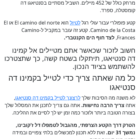
מרחק כולל של 452 מיילים. השביל מסתיים בסנטיאגו דה
קומסטלה, ספרד.
קטע פופולרי עבור עולי רגל
לטיול
הוא El camino del norte או El
Camino de la Costa. קטע זה עובר במקביל ל-Camino
Frances,
לצד חוף הים הקנטברי.
חשוב לזכור שכאשר אתם מטיילים אל קמינו
דה סנטיאגו, תיתקלו בשטח קשה, כך שתצטרכו
להשתמש בציוד הנכון.
כל מה שאתה צריך כדי לטייל בקמינו דה
סנטיאגו
לא משנה מה הסיבות שלך
לרצונך לטייל בקמינו דה סנטיאגו
,
אתה
צריך הרבה נחישות.
אתה גם צריך לתכנן את המסלול שלך
בצורה הטובה ביותר ולזכור כמה זמן יש לך לסיים את ההליכה.
הטרק דרך הקטע הצרפתי, מהגבול לטמפלו דל ז'קובינו,
נמשך 31 יום.
זאת ללא תכנון למכשולים בלתי צפויים ובמידה