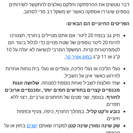
דבר נוטשים את ההרפתקה וחלקם נאלצים להתקשר לשירותים
נוספים שיגררו אספקה כאשר יש משקל רב מדי לסחוב.
הפריטים החיוניים הם הבאים:
תיק גב בנפח 20 ליטר. אם אתם מטיילים בחורף, תצטרכו
להיות 20 ליטר נוספים של שטח פנויים כדי לכלול ביגוד חם
לטמפרטורות קרות. המשקל המרבי לנשיאה לא יעלה על 10
ק"ג או 11 ק"ג
במזג אוויר קר
.
נעלי הליכה או נעלי הליכה, ונעליים או נעלי בית נוחות אחרות
להירגע כאשר אינן על השביל.
שתי חולצות לשביל ואחת נוספת למנוחה.
שלושה זוגות
מכנסיים קצרים בחודשים חמים יותר, ומכנסיים ארוכים
לחורף.
בנוסף, שני סטים של תחתונים וגרביים, רצוי ללא
תפרים.
כובע וז'קט קליל.
במהלך החורף, כיפה, צעיף וכפפות
חיוניים.
שק שינה ומזרן שינה קטן
למקרה שאתם
ישנים
בחוץ או על
הרצפה.