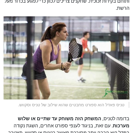
ותוחם בקירות זכוכית. שחקנים צריכים לכוון כדי לפגוע בכדור מעל
הרשת.
טניס פאדל הוא ספורט מחבטים שהוא שילוב של טניס וסקווש.
בדומה לטניס,
המשחק הזה משוחק עד שתיים או שלוש
מערכות
. עם זאת, בניגוד לענפי ספורט אחרים, השגת נקודה
בפדל היא הרבה יותר מסובכת מאשר בטניס או סקווש. תצטרך