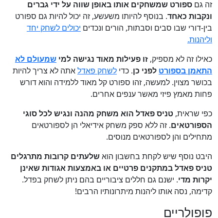
זה גם
ספורט שמשחקים אותו באופן שווה על ידי גברים
ונקבות כאחד
. בנוסף להיותו משעשע, זה יכול להיות גם ספורט
בין-דורי שבו סבים וסבתות, הורים ונכדים
יכולים לשחק יחד
וליהנות.
כאילו זה לא מספיק,
זו פעילות מאוד נגישה למי
שמעולם לא
התאמן בספורט
לפני כן
. כדי
לשחק פאדל
אתה לא צריך להיות
בכושר מצוין. למעשה, זהו ספורט קל מאוד ללמידה והוא דורש
פחות מאמץ פיזי מאשר ענפים אחרים.
כפי שראית,
טניס פאדל הוא משחק מהנה ונגיש לכל סוגי
הספורטאים
. זה ללא ספק משחק אידיאלי הן לספורטאים
מתחילים והן לספורטאים מנוסים.
היבט נוסף שיש לקחת בחשבון הוא
שלעתים קרובות מתרגלים
טניס פאדל במתקנים פרטיים או באמצעות אגודות שאינן
יקרות מדי
. ישנם גם חללים ציבוריים בהם ניתן לשחק בפדל.
קדימה, נסה אותו ליהנות מיתרונותיו הרבים!
פופולריים