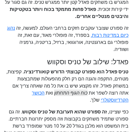
המגרש בו משחקים פאדל קטן יותר ממגרש טניס. זה גם סגור על
ידי קירות זכוכית.
פאדל פחות מתמקד בכוח ויותר בטקטיקות
והיבטים מנטליים אחרים.
זה ספורט שצובר עוקבים חזקים ברחבי העולם. למעשה, זה
נהוג
כיום במדינות רבות.
בספרד, זה פופולרי מאוד, עם זאת, זה
פופולרי גם בארגנטינה, אורוגוואי, ברזיל, בריטניה, גרמניה
ושוודיה.
פאדל: שילוב של טניס וסקווש
טניס פאדל הוא ספורט קבוצתי הדורש קואורדינציה
. קפיצות,
מטחים, התקפה והגנה הם רק חלק מהפעולות שמתבצעות
במשחק פאדל. זהו מקצוע שיש בו את כל מה שאתה צריך אם
אתה רוצה לשפר את
כוח הגוף התחתון
ואת
הכושר
הקרדיווסקולרי
שלך.
כפי שציינו,
זה ספורט שהוא תערובת של טניס וסקווש
. זה גם
ספורט שתמיד משחקים בקבוצות וזה מספק יתרונות חברתיים.
בית המשפט הוא מלבן בגודל 20 על 10 מטר שמופרד ברשת