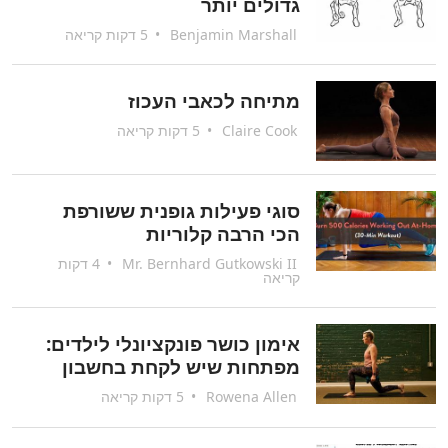
גדולים יותר
Benjamin Marshall
•
5 דקות קריאה
מתיחה לכאבי העכוז
Claire Cook
•
5 דקות קריאה
סוגי פעילות גופנית ששורפת
הכי הרבה קלוריות
Mr. Bernhard Gutkowski II
•
4 דקות
קריאה
אימון כושר פונקציונלי לילדים:
מפתחות שיש לקחת בחשבון
Rowena Allen
•
5 דקות קריאה