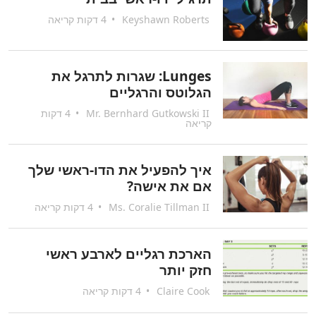
Keyshawn Roberts
•
4 דקות קריאה
Lunges: שגרות לתרגל את
הגלוטס והרגליים
Mr. Bernhard Gutkowski II
•
4 דקות
קריאה
איך להפעיל את הדו-ראשי שלך
אם את אישה?
Ms. Coralie Tillman II
•
4 דקות קריאה
הארכת רגליים לארבע ראשי
חזק יותר
Claire Cook
•
4 דקות קריאה