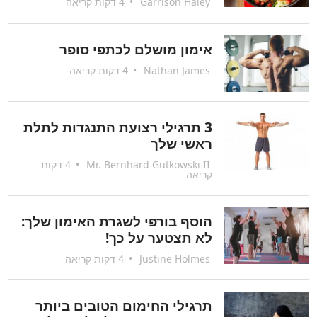
Garrison Haley
•
4 דקות קריאה
אימון מושלם לכתפי סופר
Nathan James
•
4 דקות קריאה
3 תרגילי רצועת התנגדות לתלת
ראשי שלך
Mr. Bernhard Gutkowski II
•
4 דקות
קריאה
הוסף בורפי לשגרת האימון שלך:
לא תצטער על כך!
Justine Holmes
•
4 דקות קריאה
תרגילי החימום הטובים ביותר