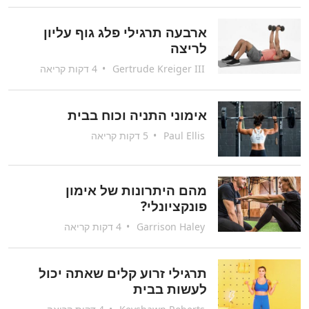
ארבעה תרגילי פלג גוף עליון
לריצה
Gertrude Kreiger III
•
4 דקות קריאה
אימוני התניה וכוח בבית
Paul Ellis
•
5 דקות קריאה
מהם היתרונות של אימון
פונקציונלי?
Garrison Haley
•
4 דקות קריאה
תרגילי זרוע קלים שאתה יכול
לעשות בבית