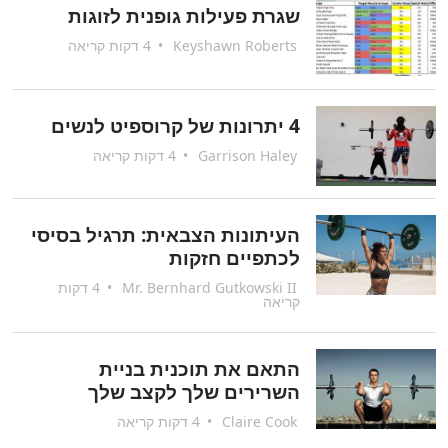
שגרת פעילות גופנית לזוגות
Keyshawn Roberts
•
4 דקות קריאה
4 יתרונות של קרוספיט לנשים
Garrison Haley
•
4 דקות קריאה
העיתונות הצבאית: תרגיל בסיסי
לכתפיים חזקות
Mr. Bernhard Gutkowski II
•
4 דקות
קריאה
התאם את תוכנית בניית
השרירים שלך לקצב שלך
Claire Cook
•
4 דקות קריאה