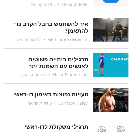
Donald Bode
•
5 דקות קריאה
איך להשתמש בחבל הקרב כדי
להתאמן?
Gertrude Kreiger III
•
5 דקות קריאה
תרגילים ביתיים פשוטים
לאנשים עם השמנת יתר
Nasir Pfannerstill
•
4 דקות קריאה
טעויות נפוצות באימון דו-ראשי
Garrison Haley
•
5 דקות קריאה
תרגילי משקולת לדו-ראשי