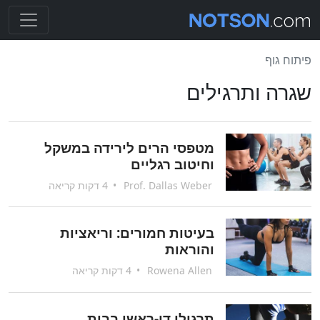
פיתוח גוף
שגרה ותרגילים
מטפסי הרים לירידה במשקל
וחיטוב רגליים
Prof. Dallas Weber
•
4 דקות קריאה
בעיטות חמורים: וריאציות
והוראות
Rowena Allen
•
4 דקות קריאה
תרגילי דו-ראשי בבית