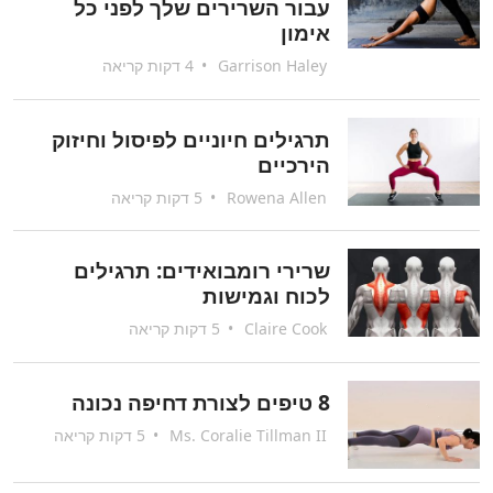
עבור השרירים שלך לפני כל
אימון
Garrison Haley
•
4 דקות קריאה
תרגילים חיוניים לפיסול וחיזוק
הירכיים
Rowena Allen
•
5 דקות קריאה
שרירי רומבואידים: תרגילים
לכוח וגמישות
Claire Cook
•
5 דקות קריאה
8 טיפים לצורת דחיפה נכונה
Ms. Coralie Tillman II
•
5 דקות קריאה