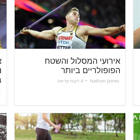
אירועי המסלול והשטח
א
הפופולריים ביותר
ב
Nathan James
•
4 דקות קריאה
s