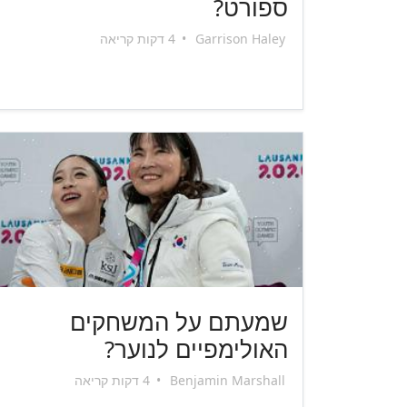
ספורט?
Garrison Haley
•
4 דקות קריאה
שמעתם על המשחקים
האולימפיים לנוער?
Benjamin Marshall
•
4 דקות קריאה