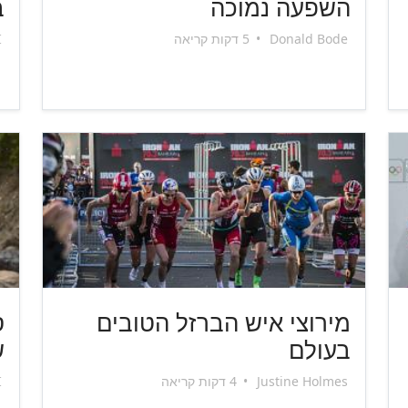
השפעה נמוכה
ב
Donald Bode
•
5 דקות קריאה
I
מירוצי איש הברזל הטובים
ס
בעולם
ש
Justine Holmes
•
4 דקות קריאה
I