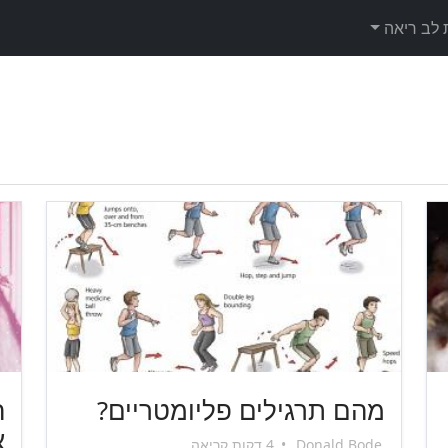
 לב ריאה
מהם תרגילים פליומטריים?
ה
א
Donald Bode
•
4 דקות קריאה