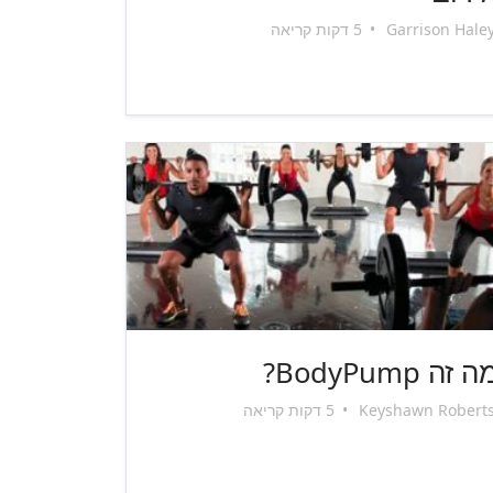
Garrison Hale
•
5 דקות קריאה
 זה BodyPump?
Keyshawn Robert
•
5 דקות קריאה