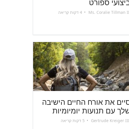
יצועי ספורט
Ms. Coralie Tillman I
•
4 דקות קריאה
יים את אורח החיים הישיבה
לך עם תנועות יומיומיות
Gertrude Kreiger II
•
5 דקות קריאה