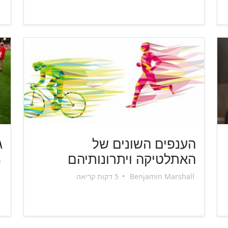
הענפים השונים של
ג
האתלטיקה ויתרונותיהם
e
Benjamin Marshall
•
5 דקות קריאה