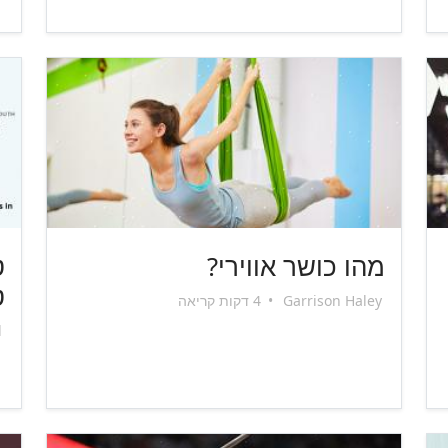
מהו כושר אווירי?
ט
ט
Garrison Haley
•
4 דקות קריאה
l