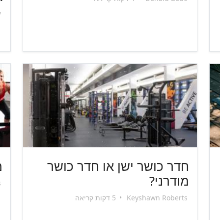
y
חדר כושר ישן או חדר כושר
מה
מודרני?
s
Keyshawn Roberts
•
5 דקות קריאה