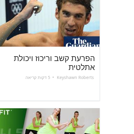
הפרעת קשב וריכוז ויכולת
אתלטית
Keyshawn Roberts
•
5 דקות קריאה