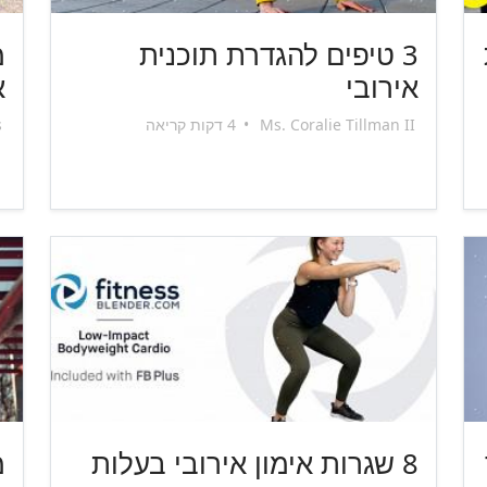
3 טיפים להגדרת תוכנית
מ
אירובי
א
Ms. Coralie Tillman II
•
4 דקות קריאה
s
8 שגרות אימון אירובי בעלות
מ